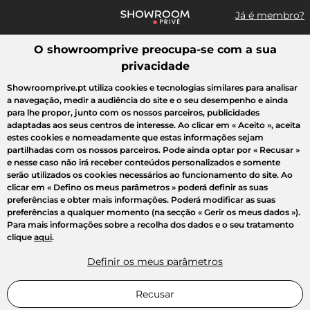
Já é membro?
O showroomprive preocupa-se com a sua
Pesquisar uma marca, um artigo, uma venda...
privacidade
Todas as vendas
Moda
Desporto
Casa
Criança
Beleza
Showroomprive.pt utiliza cookies e tecnologias similares para analisar
a navegação, medir a audiência do site e o seu desempenho e ainda
para lhe propor, junto com os nossos parceiros, publicidades
adaptadas aos seus centros de interesse. Ao clicar em
« Aceito »
, aceita
estes cookies e nomeadamente que estas informações sejam
partilhadas com os nossos parceiros. Pode ainda optar por
« Recusar »
e nesse caso não irá receber conteúdos personalizados e somente
serão utilizados os cookies necessários ao funcionamento do site. Ao
clicar em
« Defino os meus parâmetros »
poderá definir as suas
preferências e obter mais informações. Poderá modificar as suas
preferências a qualquer momento (na secção « Gerir os meus dados »).
Para mais informações sobre a recolha dos dados e o seu tratamento
clique
aqui
.
Definir os meus parâmetros
Recusar