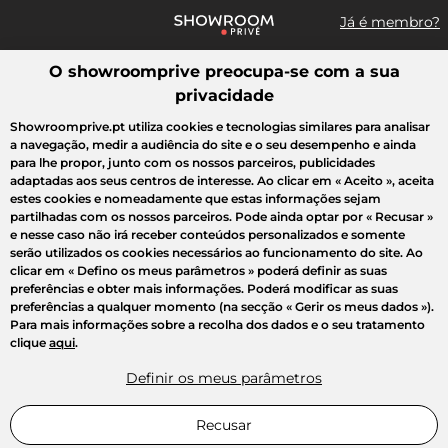
Já é membro?
O showroomprive preocupa-se com a sua
Pesquisar uma marca, um artigo, uma venda...
privacidade
Todas as vendas
Moda
Desporto
Casa
Criança
Beleza
Showroomprive.pt utiliza cookies e tecnologias similares para analisar
a navegação, medir a audiência do site e o seu desempenho e ainda
para lhe propor, junto com os nossos parceiros, publicidades
adaptadas aos seus centros de interesse. Ao clicar em
« Aceito »
, aceita
estes cookies e nomeadamente que estas informações sejam
partilhadas com os nossos parceiros. Pode ainda optar por
« Recusar »
e nesse caso não irá receber conteúdos personalizados e somente
serão utilizados os cookies necessários ao funcionamento do site. Ao
clicar em
« Defino os meus parâmetros »
poderá definir as suas
preferências e obter mais informações. Poderá modificar as suas
preferências a qualquer momento (na secção « Gerir os meus dados »).
Para mais informações sobre a recolha dos dados e o seu tratamento
clique
aqui
.
Definir os meus parâmetros
Recusar