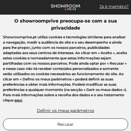
Já é membro?
O showroomprive preocupa-se com a sua
Pesquisar uma marca, um artigo, uma venda...
privacidade
Todas as vendas
Moda
Desporto
Casa
Criança
Beleza
Showroomprive.pt utiliza cookies e tecnologias similares para analisar
a navegação, medir a audiência do site e o seu desempenho e ainda
para lhe propor, junto com os nossos parceiros, publicidades
adaptadas aos seus centros de interesse. Ao clicar em
« Aceito »
, aceita
estes cookies e nomeadamente que estas informações sejam
partilhadas com os nossos parceiros. Pode ainda optar por
« Recusar »
e nesse caso não irá receber conteúdos personalizados e somente
serão utilizados os cookies necessários ao funcionamento do site. Ao
clicar em
« Defino os meus parâmetros »
poderá definir as suas
preferências e obter mais informações. Poderá modificar as suas
preferências a qualquer momento (na secção « Gerir os meus dados »).
Para mais informações sobre a recolha dos dados e o seu tratamento
clique
aqui
.
Definir os meus parâmetros
Recusar