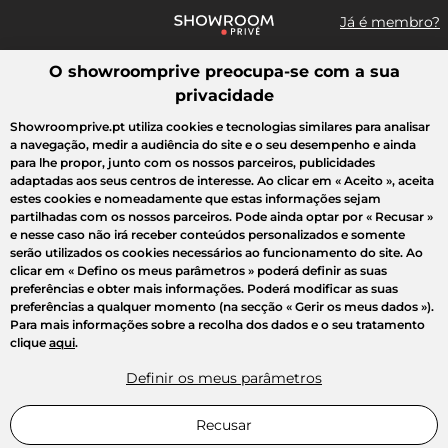
Já é membro?
O showroomprive preocupa-se com a sua
Pesquisar uma marca, um artigo, uma venda...
privacidade
Todas as vendas
Moda
Desporto
Casa
Criança
Beleza
Showroomprive.pt utiliza cookies e tecnologias similares para analisar
a navegação, medir a audiência do site e o seu desempenho e ainda
para lhe propor, junto com os nossos parceiros, publicidades
adaptadas aos seus centros de interesse. Ao clicar em
« Aceito »
, aceita
estes cookies e nomeadamente que estas informações sejam
partilhadas com os nossos parceiros. Pode ainda optar por
« Recusar »
e nesse caso não irá receber conteúdos personalizados e somente
serão utilizados os cookies necessários ao funcionamento do site. Ao
clicar em
« Defino os meus parâmetros »
poderá definir as suas
preferências e obter mais informações. Poderá modificar as suas
preferências a qualquer momento (na secção « Gerir os meus dados »).
Para mais informações sobre a recolha dos dados e o seu tratamento
clique
aqui
.
Definir os meus parâmetros
Recusar