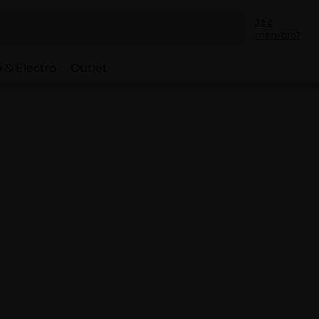
Já é
membro?
 & Electro
Outlet