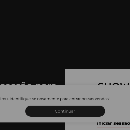
 sessão para
 as vendas
irou. Identifique-se novamente para entrar nossas vendas!
Inscreva-se ou inicie a sua 
adas
Continuar
Iniciar sessão