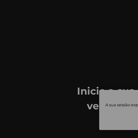
Inicie a sua
ver todas
A sua sessão exp
priv