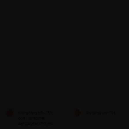
Shopping h24, 7/7,
Entrega em 72h
com as nossas
aplicações móveis