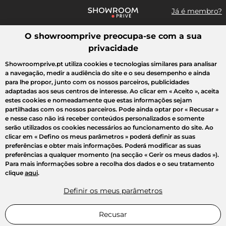
Já é membro?
O showroomprive preocupa-se com a sua
Pesquisar uma marca, um artigo, uma venda...
privacidade
Todas as vendas
Moda
Desporto
Casa
Criança
Beleza
Showroomprive.pt utiliza cookies e tecnologias similares para analisar
a navegação, medir a audiência do site e o seu desempenho e ainda
para lhe propor, junto com os nossos parceiros, publicidades
adaptadas aos seus centros de interesse. Ao clicar em
« Aceito »
, aceita
estes cookies e nomeadamente que estas informações sejam
partilhadas com os nossos parceiros. Pode ainda optar por
« Recusar »
e nesse caso não irá receber conteúdos personalizados e somente
serão utilizados os cookies necessários ao funcionamento do site. Ao
clicar em
« Defino os meus parâmetros »
poderá definir as suas
preferências e obter mais informações. Poderá modificar as suas
preferências a qualquer momento (na secção « Gerir os meus dados »).
Para mais informações sobre a recolha dos dados e o seu tratamento
clique
aqui
.
Definir os meus parâmetros
Recusar