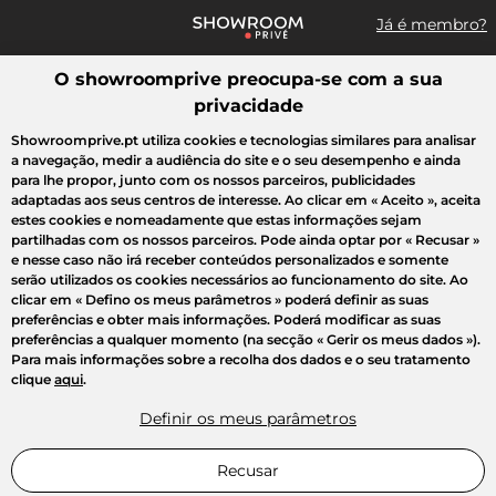
Já é membro?
O showroomprive preocupa-se com a sua
Pesquisar uma marca, um artigo, uma venda...
privacidade
Todas as vendas
Moda
Desporto
Casa
Criança
Beleza
Showroomprive.pt utiliza cookies e tecnologias similares para analisar
a navegação, medir a audiência do site e o seu desempenho e ainda
para lhe propor, junto com os nossos parceiros, publicidades
adaptadas aos seus centros de interesse. Ao clicar em
« Aceito »
, aceita
estes cookies e nomeadamente que estas informações sejam
partilhadas com os nossos parceiros. Pode ainda optar por
« Recusar »
e nesse caso não irá receber conteúdos personalizados e somente
serão utilizados os cookies necessários ao funcionamento do site. Ao
clicar em
« Defino os meus parâmetros »
poderá definir as suas
preferências e obter mais informações. Poderá modificar as suas
preferências a qualquer momento (na secção « Gerir os meus dados »).
Para mais informações sobre a recolha dos dados e o seu tratamento
clique
aqui
.
Definir os meus parâmetros
Recusar