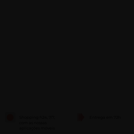
Shopping h24, 7/7,
Entrega em 72h
com as nossas
aplicações móveis