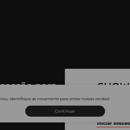
 sessão para
 as vendas
irou. Identifique-se novamente para entrar nossas vendas!
Inscreva-se ou inicie a sua 
adas
Continuar
Iniciar sessão