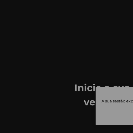
Inicie a sua
ver todas
A sua sessão exp
priv