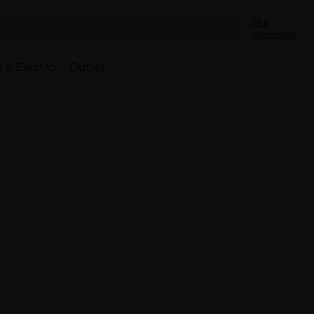
Já é
membro?
 & Electro
Outlet