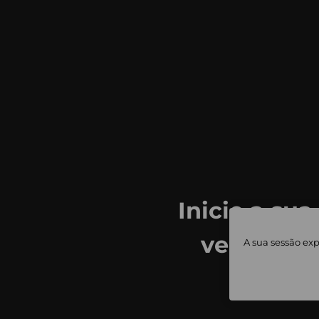
Inicie a sua
ver todas
A sua sessão exp
priv