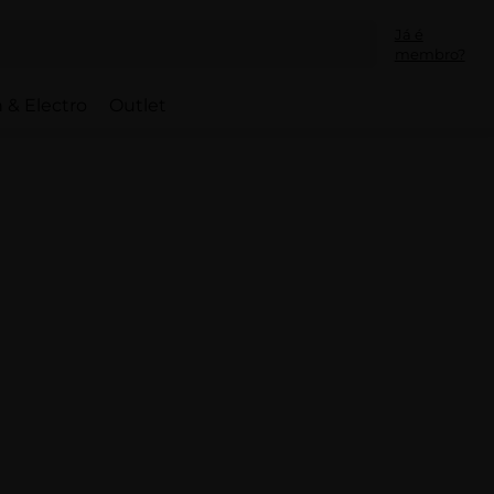
Já é
membro?
 & Electro
Outlet