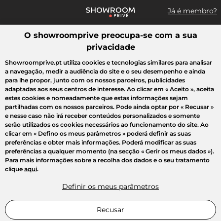
Já é membro?
O showroomprive preocupa-se com a sua
Pesquisar uma marca, um artigo, uma venda...
privacidade
Todas as vendas
Moda
Desporto
Casa
Criança
Beleza
Showroomprive.pt utiliza cookies e tecnologias similares para analisar
a navegação, medir a audiência do site e o seu desempenho e ainda
para lhe propor, junto com os nossos parceiros, publicidades
adaptadas aos seus centros de interesse. Ao clicar em
« Aceito »
, aceita
estes cookies e nomeadamente que estas informações sejam
partilhadas com os nossos parceiros. Pode ainda optar por
« Recusar »
e nesse caso não irá receber conteúdos personalizados e somente
serão utilizados os cookies necessários ao funcionamento do site. Ao
clicar em
« Defino os meus parâmetros »
poderá definir as suas
preferências e obter mais informações. Poderá modificar as suas
preferências a qualquer momento (na secção « Gerir os meus dados »).
Para mais informações sobre a recolha dos dados e o seu tratamento
clique
aqui
.
Definir os meus parâmetros
Recusar