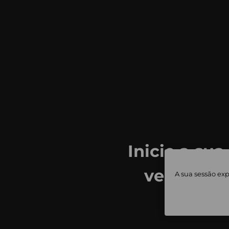
Inicie a sua
ver todas
A sua sessão exp
priv