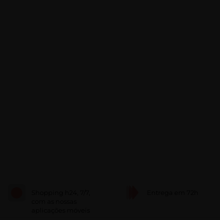
Shopping h24, 7/7,
Entrega em 72h
com as nossas
aplicações móveis