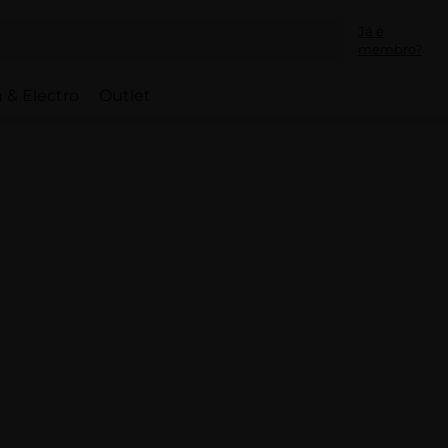
Já é
membro?
 & Electro
Outlet