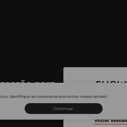
 sessão para
 as vendas
irou. Identifique-se novamente para entrar nossas vendas!
Inscreva-se ou inicie a sua 
adas
Continuar
Iniciar sessão