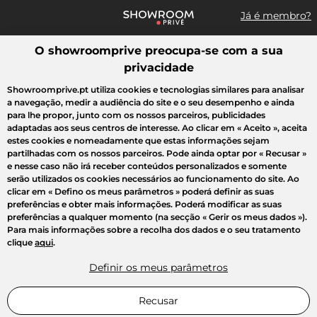
Já é membro?
O showroomprive preocupa-se com a sua
Pesquisar uma marca, um artigo, uma venda...
privacidade
Todas as vendas
Moda
Desporto
Casa
Criança
Beleza
Showroomprive.pt utiliza cookies e tecnologias similares para analisar
a navegação, medir a audiência do site e o seu desempenho e ainda
para lhe propor, junto com os nossos parceiros, publicidades
adaptadas aos seus centros de interesse. Ao clicar em
« Aceito »
, aceita
estes cookies e nomeadamente que estas informações sejam
partilhadas com os nossos parceiros. Pode ainda optar por
« Recusar »
e nesse caso não irá receber conteúdos personalizados e somente
serão utilizados os cookies necessários ao funcionamento do site. Ao
clicar em
« Defino os meus parâmetros »
poderá definir as suas
preferências e obter mais informações. Poderá modificar as suas
preferências a qualquer momento (na secção « Gerir os meus dados »).
Para mais informações sobre a recolha dos dados e o seu tratamento
clique
aqui
.
Definir os meus parâmetros
Recusar