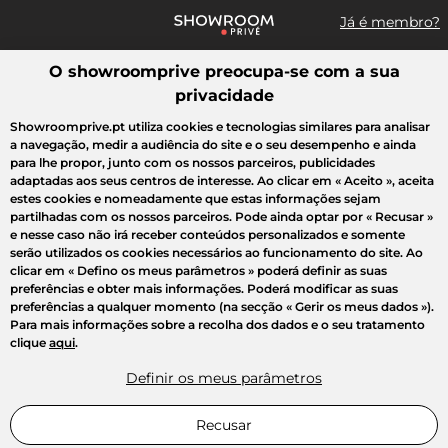
Já é membro?
O showroomprive preocupa-se com a sua
Pesquisar uma marca, um artigo, uma venda...
privacidade
Todas as vendas
Moda
Desporto
Casa
Criança
Beleza
Showroomprive.pt utiliza cookies e tecnologias similares para analisar
a navegação, medir a audiência do site e o seu desempenho e ainda
para lhe propor, junto com os nossos parceiros, publicidades
adaptadas aos seus centros de interesse. Ao clicar em
« Aceito »
, aceita
estes cookies e nomeadamente que estas informações sejam
partilhadas com os nossos parceiros. Pode ainda optar por
« Recusar »
e nesse caso não irá receber conteúdos personalizados e somente
serão utilizados os cookies necessários ao funcionamento do site. Ao
clicar em
« Defino os meus parâmetros »
poderá definir as suas
preferências e obter mais informações. Poderá modificar as suas
preferências a qualquer momento (na secção « Gerir os meus dados »).
Para mais informações sobre a recolha dos dados e o seu tratamento
clique
aqui
.
Definir os meus parâmetros
Recusar