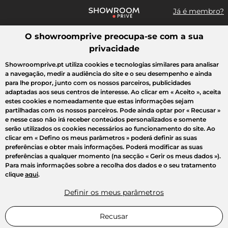
Já é membro?
O showroomprive preocupa-se com a sua
Pesquisar uma marca, um artigo, uma venda...
privacidade
Todas as vendas
Moda
Desporto
Casa
Criança
Beleza
Showroomprive.pt utiliza cookies e tecnologias similares para analisar
a navegação, medir a audiência do site e o seu desempenho e ainda
para lhe propor, junto com os nossos parceiros, publicidades
adaptadas aos seus centros de interesse. Ao clicar em
« Aceito »
, aceita
estes cookies e nomeadamente que estas informações sejam
partilhadas com os nossos parceiros. Pode ainda optar por
« Recusar »
e nesse caso não irá receber conteúdos personalizados e somente
serão utilizados os cookies necessários ao funcionamento do site. Ao
clicar em
« Defino os meus parâmetros »
poderá definir as suas
preferências e obter mais informações. Poderá modificar as suas
preferências a qualquer momento (na secção « Gerir os meus dados »).
Para mais informações sobre a recolha dos dados e o seu tratamento
clique
aqui
.
Definir os meus parâmetros
Recusar