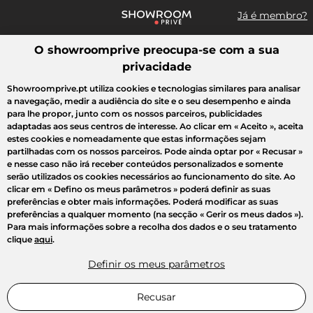
Já é membro?
O showroomprive preocupa-se com a sua
Pesquisar uma marca, um artigo, uma venda...
privacidade
Todas as vendas
Moda
Desporto
Casa
Criança
Beleza
Showroomprive.pt utiliza cookies e tecnologias similares para analisar
a navegação, medir a audiência do site e o seu desempenho e ainda
para lhe propor, junto com os nossos parceiros, publicidades
adaptadas aos seus centros de interesse. Ao clicar em
« Aceito »
, aceita
estes cookies e nomeadamente que estas informações sejam
partilhadas com os nossos parceiros. Pode ainda optar por
« Recusar »
e nesse caso não irá receber conteúdos personalizados e somente
serão utilizados os cookies necessários ao funcionamento do site. Ao
clicar em
« Defino os meus parâmetros »
poderá definir as suas
preferências e obter mais informações. Poderá modificar as suas
preferências a qualquer momento (na secção « Gerir os meus dados »).
Para mais informações sobre a recolha dos dados e o seu tratamento
clique
aqui
.
Definir os meus parâmetros
Recusar