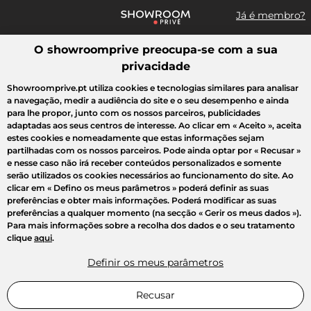
Já é membro?
O showroomprive preocupa-se com a sua
Pesquisar uma marca, um artigo, uma venda...
privacidade
Todas as vendas
Moda
Desporto
Casa
Criança
Beleza
Showroomprive.pt utiliza cookies e tecnologias similares para analisar
a navegação, medir a audiência do site e o seu desempenho e ainda
para lhe propor, junto com os nossos parceiros, publicidades
adaptadas aos seus centros de interesse. Ao clicar em
« Aceito »
, aceita
estes cookies e nomeadamente que estas informações sejam
partilhadas com os nossos parceiros. Pode ainda optar por
« Recusar »
e nesse caso não irá receber conteúdos personalizados e somente
serão utilizados os cookies necessários ao funcionamento do site. Ao
clicar em
« Defino os meus parâmetros »
poderá definir as suas
preferências e obter mais informações. Poderá modificar as suas
preferências a qualquer momento (na secção « Gerir os meus dados »).
Para mais informações sobre a recolha dos dados e o seu tratamento
clique
aqui
.
Definir os meus parâmetros
Recusar