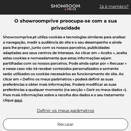
Já é membro?
O showroomprive preocupa-se com a sua
Pesquisar uma marca, um artigo, uma venda...
privacidade
Todas as vendas
Moda
Desporto
Casa
Criança
Beleza
Showroomprive.pt utiliza cookies e tecnologias similares para analisar
a navegação, medir a audiência do site e o seu desempenho e ainda
para lhe propor, junto com os nossos parceiros, publicidades
adaptadas aos seus centros de interesse. Ao clicar em
« Aceito »
, aceita
estes cookies e nomeadamente que estas informações sejam
partilhadas com os nossos parceiros. Pode ainda optar por
« Recusar »
e nesse caso não irá receber conteúdos personalizados e somente
serão utilizados os cookies necessários ao funcionamento do site. Ao
clicar em
« Defino os meus parâmetros »
poderá definir as suas
preferências e obter mais informações. Poderá modificar as suas
preferências a qualquer momento (na secção « Gerir os meus dados »).
Para mais informações sobre a recolha dos dados e o seu tratamento
clique
aqui
.
Definir os meus parâmetros
Recusar