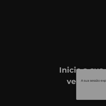
Inicie a sua
ver todas
A sua sessão exp
priv