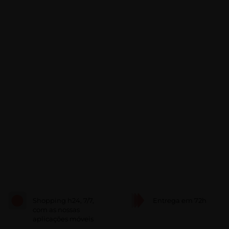
Shopping h24, 7/7,
Entrega em 72h
com as nossas
aplicações móveis