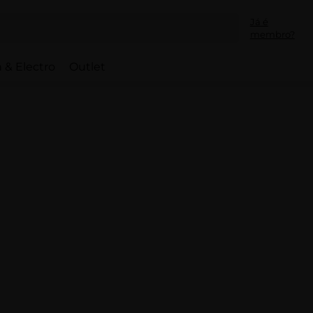
Já é
membro?
 & Electro
Outlet