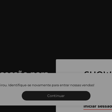
 sessão para
 as vendas
irou. Identifique-se novamente para entrar nossas vendas!
Inscreva-se ou inicie a sua 
adas
Continuar
Iniciar sessão