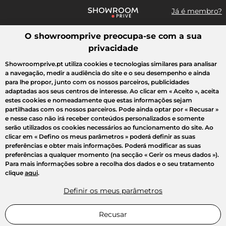
Já é membro?
O showroomprive preocupa-se com a sua
Pesquisar uma marca, um artigo, uma venda...
privacidade
Todas as vendas
Moda
Desporto
Casa
Criança
Beleza
Showroomprive.pt utiliza cookies e tecnologias similares para analisar
a navegação, medir a audiência do site e o seu desempenho e ainda
para lhe propor, junto com os nossos parceiros, publicidades
adaptadas aos seus centros de interesse. Ao clicar em
« Aceito »
, aceita
estes cookies e nomeadamente que estas informações sejam
partilhadas com os nossos parceiros. Pode ainda optar por
« Recusar »
e nesse caso não irá receber conteúdos personalizados e somente
serão utilizados os cookies necessários ao funcionamento do site. Ao
clicar em
« Defino os meus parâmetros »
poderá definir as suas
preferências e obter mais informações. Poderá modificar as suas
preferências a qualquer momento (na secção « Gerir os meus dados »).
Para mais informações sobre a recolha dos dados e o seu tratamento
clique
aqui
.
Definir os meus parâmetros
Recusar