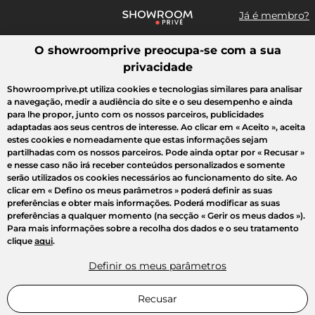
Já é membro?
O showroomprive preocupa-se com a sua
Pesquisar uma marca, um artigo, uma venda...
privacidade
Todas as vendas
Moda
Desporto
Casa
Criança
Beleza
Showroomprive.pt utiliza cookies e tecnologias similares para analisar
a navegação, medir a audiência do site e o seu desempenho e ainda
para lhe propor, junto com os nossos parceiros, publicidades
adaptadas aos seus centros de interesse. Ao clicar em
« Aceito »
, aceita
estes cookies e nomeadamente que estas informações sejam
partilhadas com os nossos parceiros. Pode ainda optar por
« Recusar »
e nesse caso não irá receber conteúdos personalizados e somente
serão utilizados os cookies necessários ao funcionamento do site. Ao
clicar em
« Defino os meus parâmetros »
poderá definir as suas
preferências e obter mais informações. Poderá modificar as suas
preferências a qualquer momento (na secção « Gerir os meus dados »).
Para mais informações sobre a recolha dos dados e o seu tratamento
clique
aqui
.
Definir os meus parâmetros
Recusar