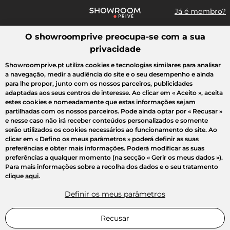
Já é membro?
O showroomprive preocupa-se com a sua
Pesquisar uma marca, um artigo, uma venda...
privacidade
Todas as vendas
Moda
Desporto
Casa
Criança
Beleza
Showroomprive.pt utiliza cookies e tecnologias similares para analisar
a navegação, medir a audiência do site e o seu desempenho e ainda
para lhe propor, junto com os nossos parceiros, publicidades
adaptadas aos seus centros de interesse. Ao clicar em
« Aceito »
, aceita
estes cookies e nomeadamente que estas informações sejam
partilhadas com os nossos parceiros. Pode ainda optar por
« Recusar »
e nesse caso não irá receber conteúdos personalizados e somente
serão utilizados os cookies necessários ao funcionamento do site. Ao
clicar em
« Defino os meus parâmetros »
poderá definir as suas
preferências e obter mais informações. Poderá modificar as suas
preferências a qualquer momento (na secção « Gerir os meus dados »).
Para mais informações sobre a recolha dos dados e o seu tratamento
clique
aqui
.
Definir os meus parâmetros
Recusar