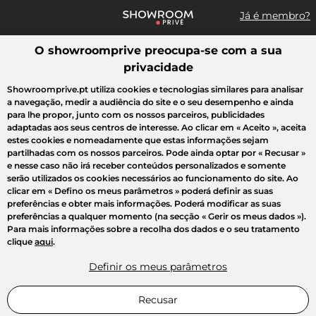
Já é membro?
O showroomprive preocupa-se com a sua
Pesquisar uma marca, um artigo, uma venda...
privacidade
Todas as vendas
Moda
Desporto
Casa
Criança
Beleza
Showroomprive.pt utiliza cookies e tecnologias similares para analisar
a navegação, medir a audiência do site e o seu desempenho e ainda
para lhe propor, junto com os nossos parceiros, publicidades
adaptadas aos seus centros de interesse. Ao clicar em
« Aceito »
, aceita
estes cookies e nomeadamente que estas informações sejam
partilhadas com os nossos parceiros. Pode ainda optar por
« Recusar »
e nesse caso não irá receber conteúdos personalizados e somente
serão utilizados os cookies necessários ao funcionamento do site. Ao
clicar em
« Defino os meus parâmetros »
poderá definir as suas
preferências e obter mais informações. Poderá modificar as suas
preferências a qualquer momento (na secção « Gerir os meus dados »).
Para mais informações sobre a recolha dos dados e o seu tratamento
clique
aqui
.
Definir os meus parâmetros
Recusar