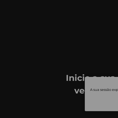
Inicie a sua
ver todas
A sua sessão exp
priv