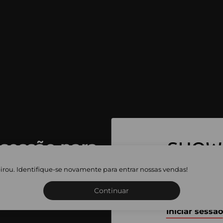
 sessão para
 as vendas
irou. Identifique-se novamente para entrar nossas vendas!
Inscreva-se ou inicie a sua 
adas
Continuar
Iniciar sessão