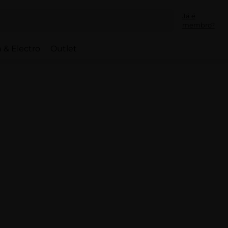
Já é
membro?
 & Electro
Outlet