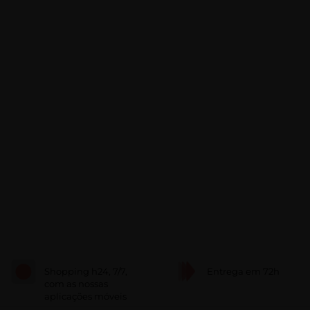
Shopping h24, 7/7,
Entrega em 72h
com as nossas
aplicações móveis