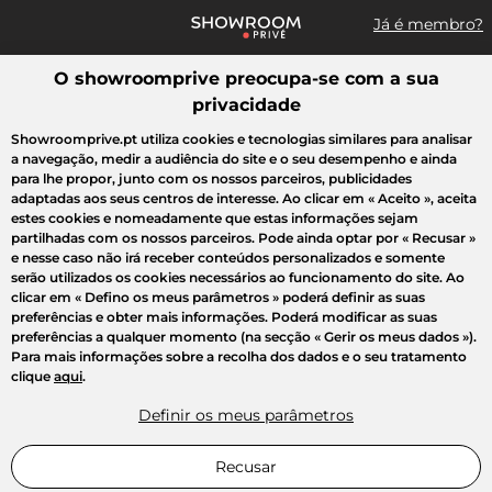
Já é membro?
O showroomprive preocupa-se com a sua
Pesquisar uma marca, um artigo, uma venda...
privacidade
Todas as vendas
Moda
Desporto
Casa
Criança
Beleza
Showroomprive.pt utiliza cookies e tecnologias similares para analisar
a navegação, medir a audiência do site e o seu desempenho e ainda
para lhe propor, junto com os nossos parceiros, publicidades
adaptadas aos seus centros de interesse. Ao clicar em
« Aceito »
, aceita
estes cookies e nomeadamente que estas informações sejam
partilhadas com os nossos parceiros. Pode ainda optar por
« Recusar »
e nesse caso não irá receber conteúdos personalizados e somente
serão utilizados os cookies necessários ao funcionamento do site. Ao
clicar em
« Defino os meus parâmetros »
poderá definir as suas
preferências e obter mais informações. Poderá modificar as suas
preferências a qualquer momento (na secção « Gerir os meus dados »).
Para mais informações sobre a recolha dos dados e o seu tratamento
clique
aqui
.
Definir os meus parâmetros
Recusar