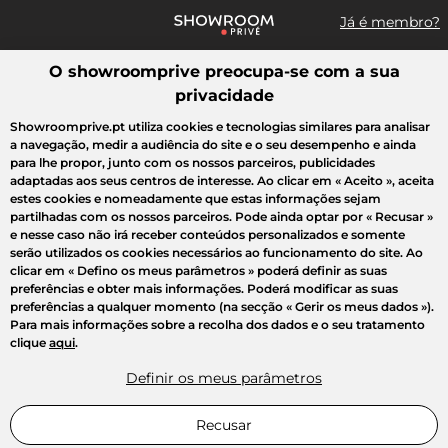
Já é membro?
O showroomprive preocupa-se com a sua
Pesquisar uma marca, um artigo, uma venda...
privacidade
Todas as vendas
Moda
Desporto
Casa
Criança
Beleza
Showroomprive.pt utiliza cookies e tecnologias similares para analisar
a navegação, medir a audiência do site e o seu desempenho e ainda
para lhe propor, junto com os nossos parceiros, publicidades
adaptadas aos seus centros de interesse. Ao clicar em
« Aceito »
, aceita
estes cookies e nomeadamente que estas informações sejam
partilhadas com os nossos parceiros. Pode ainda optar por
« Recusar »
e nesse caso não irá receber conteúdos personalizados e somente
serão utilizados os cookies necessários ao funcionamento do site. Ao
clicar em
« Defino os meus parâmetros »
poderá definir as suas
preferências e obter mais informações. Poderá modificar as suas
preferências a qualquer momento (na secção « Gerir os meus dados »).
Para mais informações sobre a recolha dos dados e o seu tratamento
clique
aqui
.
Definir os meus parâmetros
Recusar