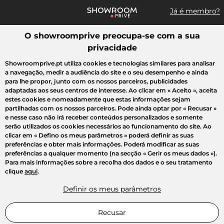
Já é membro?
O showroomprive preocupa-se com a sua
Pesquisar uma marca, um artigo, uma venda...
privacidade
Todas as vendas
Moda
Desporto
Casa
Criança
Beleza
Showroomprive.pt utiliza cookies e tecnologias similares para analisar
a navegação, medir a audiência do site e o seu desempenho e ainda
para lhe propor, junto com os nossos parceiros, publicidades
adaptadas aos seus centros de interesse. Ao clicar em
« Aceito »
, aceita
estes cookies e nomeadamente que estas informações sejam
partilhadas com os nossos parceiros. Pode ainda optar por
« Recusar »
e nesse caso não irá receber conteúdos personalizados e somente
serão utilizados os cookies necessários ao funcionamento do site. Ao
clicar em
« Defino os meus parâmetros »
poderá definir as suas
preferências e obter mais informações. Poderá modificar as suas
preferências a qualquer momento (na secção « Gerir os meus dados »).
Para mais informações sobre a recolha dos dados e o seu tratamento
clique
aqui
.
Definir os meus parâmetros
Recusar