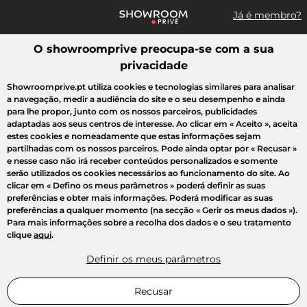
Já é membro?
O showroomprive preocupa-se com a sua
Pesquisar uma marca, um artigo, uma venda...
privacidade
Todas as vendas
Moda
Desporto
Casa
Criança
Beleza
Showroomprive.pt utiliza cookies e tecnologias similares para analisar
a navegação, medir a audiência do site e o seu desempenho e ainda
para lhe propor, junto com os nossos parceiros, publicidades
adaptadas aos seus centros de interesse. Ao clicar em
« Aceito »
, aceita
estes cookies e nomeadamente que estas informações sejam
partilhadas com os nossos parceiros. Pode ainda optar por
« Recusar »
e nesse caso não irá receber conteúdos personalizados e somente
serão utilizados os cookies necessários ao funcionamento do site. Ao
clicar em
« Defino os meus parâmetros »
poderá definir as suas
preferências e obter mais informações. Poderá modificar as suas
preferências a qualquer momento (na secção « Gerir os meus dados »).
Para mais informações sobre a recolha dos dados e o seu tratamento
clique
aqui
.
Definir os meus parâmetros
Recusar