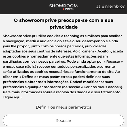
Já é membro?
O showroomprive preocupa-se com a sua
Pesquisar uma marca, um artigo, uma venda...
privacidade
Todas as vendas
Moda
Desporto
Casa
Criança
Beleza
Showroomprive.pt utiliza cookies e tecnologias similares para analisar
a navegação, medir a audiência do site e o seu desempenho e ainda
para lhe propor, junto com os nossos parceiros, publicidades
adaptadas aos seus centros de interesse. Ao clicar em
« Aceito »
, aceita
estes cookies e nomeadamente que estas informações sejam
partilhadas com os nossos parceiros. Pode ainda optar por
« Recusar »
e nesse caso não irá receber conteúdos personalizados e somente
serão utilizados os cookies necessários ao funcionamento do site. Ao
clicar em
« Defino os meus parâmetros »
poderá definir as suas
preferências e obter mais informações. Poderá modificar as suas
preferências a qualquer momento (na secção « Gerir os meus dados »).
Para mais informações sobre a recolha dos dados e o seu tratamento
clique
aqui
.
Definir os meus parâmetros
Recusar