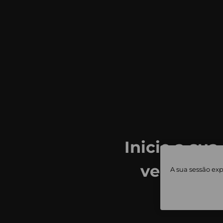
Inicie a sua
ver todas
A sua sessão exp
priv