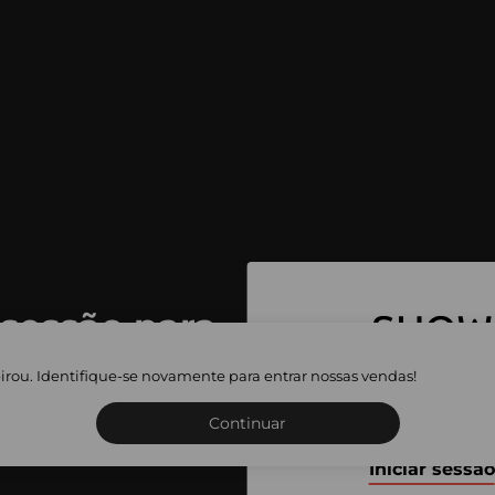
 sessão para
 as vendas
irou. Identifique-se novamente para entrar nossas vendas!
Inscreva-se ou inicie a sua 
adas
Continuar
Iniciar sessão