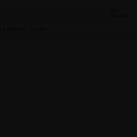
Já é
membro?
 & Electro
Outlet