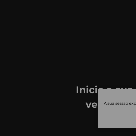
Inicie a sua
ver todas
A sua sessão exp
priv