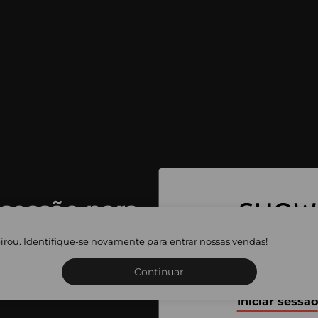
 sessão para
 as vendas
irou. Identifique-se novamente para entrar nossas vendas!
Inscreva-se ou inicie a sua 
adas
Continuar
Iniciar sessão