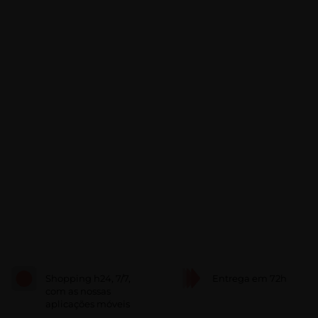
Shopping h24, 7/7,
Entrega em 72h
com as nossas
aplicações móveis