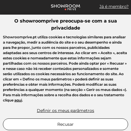
Já é membro?
O showroomprive preocupa-se com a sua
Pesquisar uma marca, um artigo, uma venda...
privacidade
Todas as vendas
Moda
Desporto
Casa
Criança
Beleza
Showroomprive.pt utiliza cookies e tecnologias similares para analisar
a navegação, medir a audiência do site e o seu desempenho e ainda
para lhe propor, junto com os nossos parceiros, publicidades
adaptadas aos seus centros de interesse. Ao clicar em
« Aceito »
, aceita
estes cookies e nomeadamente que estas informações sejam
partilhadas com os nossos parceiros. Pode ainda optar por
« Recusar »
e nesse caso não irá receber conteúdos personalizados e somente
serão utilizados os cookies necessários ao funcionamento do site. Ao
clicar em
« Defino os meus parâmetros »
poderá definir as suas
preferências e obter mais informações. Poderá modificar as suas
preferências a qualquer momento (na secção « Gerir os meus dados »).
Para mais informações sobre a recolha dos dados e o seu tratamento
clique
aqui
.
Definir os meus parâmetros
Recusar