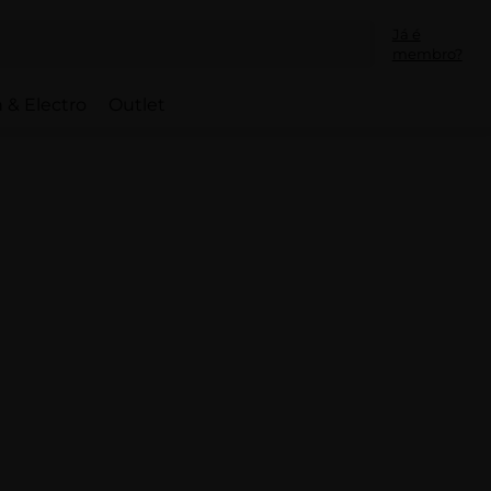
Já é
membro?
 & Electro
Outlet