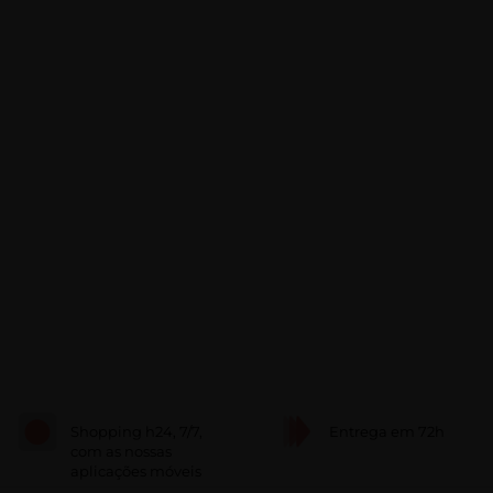
Shopping h24, 7/7,
Entrega em 72h
com as nossas
aplicações móveis