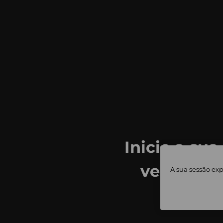
Inicie a sua
ver todas
A sua sessão exp
priv