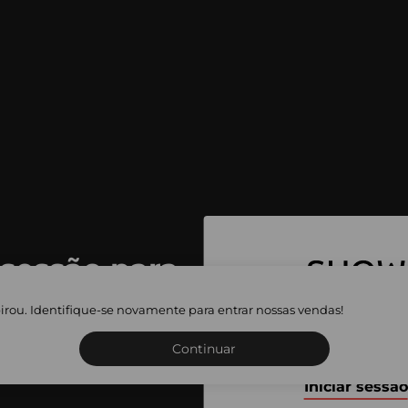
 sessão para
 as vendas
irou. Identifique-se novamente para entrar nossas vendas!
Inscreva-se ou inicie a sua 
adas
Continuar
Iniciar sessão