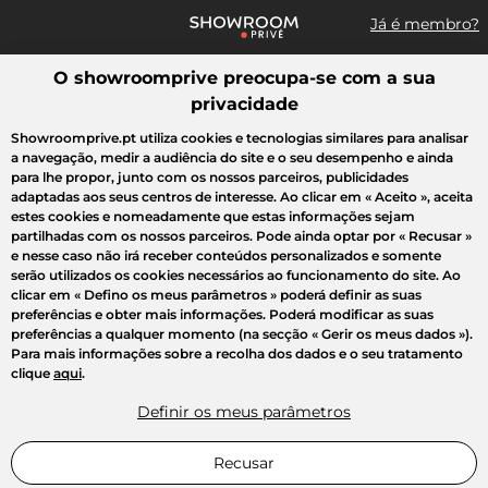
Já é membro?
O showroomprive preocupa-se com a sua
Pesquisar uma marca, um artigo, uma venda...
privacidade
Todas as vendas
Moda
Desporto
Casa
Criança
Beleza
Showroomprive.pt utiliza cookies e tecnologias similares para analisar
a navegação, medir a audiência do site e o seu desempenho e ainda
para lhe propor, junto com os nossos parceiros, publicidades
adaptadas aos seus centros de interesse. Ao clicar em
« Aceito »
, aceita
estes cookies e nomeadamente que estas informações sejam
partilhadas com os nossos parceiros. Pode ainda optar por
« Recusar »
e nesse caso não irá receber conteúdos personalizados e somente
serão utilizados os cookies necessários ao funcionamento do site. Ao
clicar em
« Defino os meus parâmetros »
poderá definir as suas
preferências e obter mais informações. Poderá modificar as suas
preferências a qualquer momento (na secção « Gerir os meus dados »).
Para mais informações sobre a recolha dos dados e o seu tratamento
clique
aqui
.
Definir os meus parâmetros
Recusar