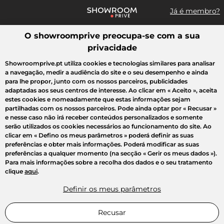
Já é membro?
O showroomprive preocupa-se com a sua
Pesquisar uma marca, um artigo, uma venda...
privacidade
Todas as vendas
Moda
Desporto
Casa
Criança
Beleza
Showroomprive.pt utiliza cookies e tecnologias similares para analisar
a navegação, medir a audiência do site e o seu desempenho e ainda
para lhe propor, junto com os nossos parceiros, publicidades
adaptadas aos seus centros de interesse. Ao clicar em
« Aceito »
, aceita
estes cookies e nomeadamente que estas informações sejam
partilhadas com os nossos parceiros. Pode ainda optar por
« Recusar »
e nesse caso não irá receber conteúdos personalizados e somente
serão utilizados os cookies necessários ao funcionamento do site. Ao
clicar em
« Defino os meus parâmetros »
poderá definir as suas
preferências e obter mais informações. Poderá modificar as suas
preferências a qualquer momento (na secção « Gerir os meus dados »).
Para mais informações sobre a recolha dos dados e o seu tratamento
clique
aqui
.
Definir os meus parâmetros
Recusar