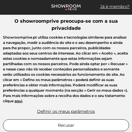
Já é membro?
O showroomprive preocupa-se com a sua
Pesquisar uma marca, um artigo, uma venda...
privacidade
Todas as vendas
Moda
Desporto
Casa
Criança
Beleza
Showroomprive.pt utiliza cookies e tecnologias similares para analisar
a navegação, medir a audiência do site e o seu desempenho e ainda
para lhe propor, junto com os nossos parceiros, publicidades
adaptadas aos seus centros de interesse. Ao clicar em
« Aceito »
, aceita
estes cookies e nomeadamente que estas informações sejam
partilhadas com os nossos parceiros. Pode ainda optar por
« Recusar »
e nesse caso não irá receber conteúdos personalizados e somente
serão utilizados os cookies necessários ao funcionamento do site. Ao
clicar em
« Defino os meus parâmetros »
poderá definir as suas
preferências e obter mais informações. Poderá modificar as suas
preferências a qualquer momento (na secção « Gerir os meus dados »).
Para mais informações sobre a recolha dos dados e o seu tratamento
clique
aqui
.
Definir os meus parâmetros
Recusar