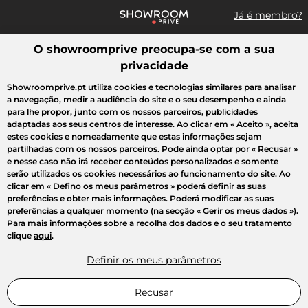
Já é membro?
O showroomprive preocupa-se com a sua
Pesquisar uma marca, um artigo, uma venda...
privacidade
Todas as vendas
Moda
Desporto
Casa
Criança
Beleza
Showroomprive.pt utiliza cookies e tecnologias similares para analisar
a navegação, medir a audiência do site e o seu desempenho e ainda
para lhe propor, junto com os nossos parceiros, publicidades
adaptadas aos seus centros de interesse. Ao clicar em
« Aceito »
, aceita
estes cookies e nomeadamente que estas informações sejam
partilhadas com os nossos parceiros. Pode ainda optar por
« Recusar »
e nesse caso não irá receber conteúdos personalizados e somente
serão utilizados os cookies necessários ao funcionamento do site. Ao
clicar em
« Defino os meus parâmetros »
poderá definir as suas
preferências e obter mais informações. Poderá modificar as suas
preferências a qualquer momento (na secção « Gerir os meus dados »).
Para mais informações sobre a recolha dos dados e o seu tratamento
clique
aqui
.
Definir os meus parâmetros
Recusar