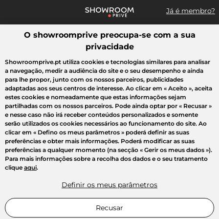
Já é membro?
O showroomprive preocupa-se com a sua
Pesquisar uma marca, um artigo, uma venda...
privacidade
Todas as vendas
Moda
Desporto
Casa
Criança
Beleza
Showroomprive.pt utiliza cookies e tecnologias similares para analisar
a navegação, medir a audiência do site e o seu desempenho e ainda
para lhe propor, junto com os nossos parceiros, publicidades
adaptadas aos seus centros de interesse. Ao clicar em
« Aceito »
, aceita
estes cookies e nomeadamente que estas informações sejam
partilhadas com os nossos parceiros. Pode ainda optar por
« Recusar »
e nesse caso não irá receber conteúdos personalizados e somente
serão utilizados os cookies necessários ao funcionamento do site. Ao
clicar em
« Defino os meus parâmetros »
poderá definir as suas
preferências e obter mais informações. Poderá modificar as suas
preferências a qualquer momento (na secção « Gerir os meus dados »).
Para mais informações sobre a recolha dos dados e o seu tratamento
clique
aqui
.
Definir os meus parâmetros
Recusar