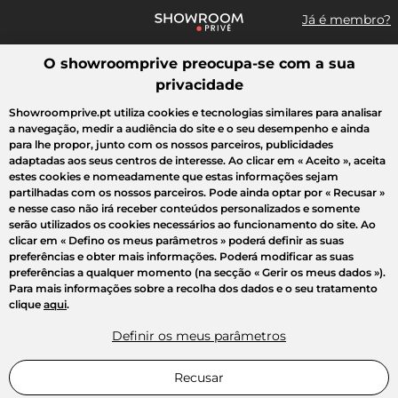
Já é membro?
O showroomprive preocupa-se com a sua
Pesquisar uma marca, um artigo, uma venda...
privacidade
Todas as vendas
Moda
Desporto
Casa
Criança
Beleza
Showroomprive.pt utiliza cookies e tecnologias similares para analisar
a navegação, medir a audiência do site e o seu desempenho e ainda
para lhe propor, junto com os nossos parceiros, publicidades
adaptadas aos seus centros de interesse. Ao clicar em
« Aceito »
, aceita
estes cookies e nomeadamente que estas informações sejam
partilhadas com os nossos parceiros. Pode ainda optar por
« Recusar »
e nesse caso não irá receber conteúdos personalizados e somente
serão utilizados os cookies necessários ao funcionamento do site. Ao
clicar em
« Defino os meus parâmetros »
poderá definir as suas
preferências e obter mais informações. Poderá modificar as suas
preferências a qualquer momento (na secção « Gerir os meus dados »).
Para mais informações sobre a recolha dos dados e o seu tratamento
clique
aqui
.
Definir os meus parâmetros
Recusar