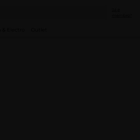
Já é
membro?
 & Electro
Outlet