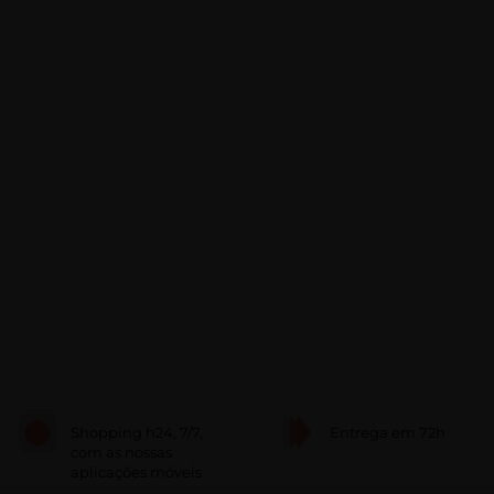
Shopping h24, 7/7,
Entrega em 72h
com as nossas
aplicações móveis