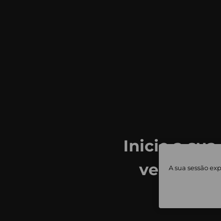
Inicie a sua
ver todas
A sua sessão exp
priv