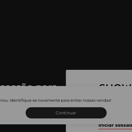
 sessão para
 as vendas
irou. Identifique-se novamente para entrar nossas vendas!
Inscreva-se ou inicie a sua 
adas
Continuar
Iniciar sessão