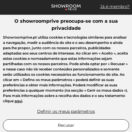
Já é membro?
O showroomprive preocupa-se com a sua
Pesquisar uma marca, um artigo, uma venda...
privacidade
Todas as vendas
Moda
Desporto
Casa
Criança
Beleza
Showroomprive.pt utiliza cookies e tecnologias similares para analisar
a navegação, medir a audiência do site e o seu desempenho e ainda
para lhe propor, junto com os nossos parceiros, publicidades
adaptadas aos seus centros de interesse. Ao clicar em
« Aceito »
, aceita
estes cookies e nomeadamente que estas informações sejam
partilhadas com os nossos parceiros. Pode ainda optar por
« Recusar »
e nesse caso não irá receber conteúdos personalizados e somente
serão utilizados os cookies necessários ao funcionamento do site. Ao
clicar em
« Defino os meus parâmetros »
poderá definir as suas
preferências e obter mais informações. Poderá modificar as suas
preferências a qualquer momento (na secção « Gerir os meus dados »).
Para mais informações sobre a recolha dos dados e o seu tratamento
clique
aqui
.
Definir os meus parâmetros
Recusar