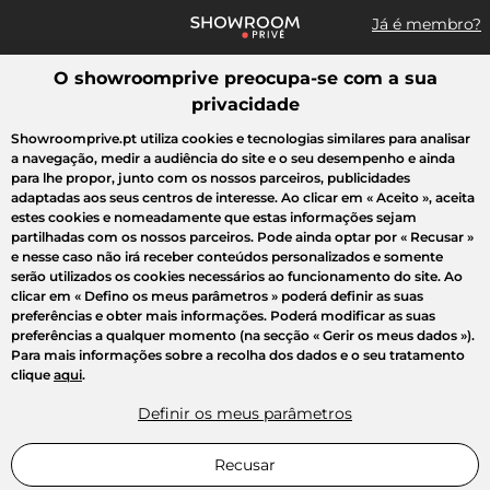
Já é membro?
O showroomprive preocupa-se com a sua
Pesquisar uma marca, um artigo, uma venda...
privacidade
Todas as vendas
Moda
Desporto
Casa
Criança
Beleza
Showroomprive.pt utiliza cookies e tecnologias similares para analisar
a navegação, medir a audiência do site e o seu desempenho e ainda
para lhe propor, junto com os nossos parceiros, publicidades
adaptadas aos seus centros de interesse. Ao clicar em
« Aceito »
, aceita
estes cookies e nomeadamente que estas informações sejam
partilhadas com os nossos parceiros. Pode ainda optar por
« Recusar »
e nesse caso não irá receber conteúdos personalizados e somente
serão utilizados os cookies necessários ao funcionamento do site. Ao
clicar em
« Defino os meus parâmetros »
poderá definir as suas
preferências e obter mais informações. Poderá modificar as suas
preferências a qualquer momento (na secção « Gerir os meus dados »).
Para mais informações sobre a recolha dos dados e o seu tratamento
clique
aqui
.
Definir os meus parâmetros
Recusar