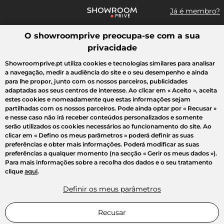
Já é membro?
O showroomprive preocupa-se com a sua
Pesquisar uma marca, um artigo, uma venda...
privacidade
Todas as vendas
Moda
Desporto
Casa
Criança
Beleza
Showroomprive.pt utiliza cookies e tecnologias similares para analisar
a navegação, medir a audiência do site e o seu desempenho e ainda
para lhe propor, junto com os nossos parceiros, publicidades
adaptadas aos seus centros de interesse. Ao clicar em
« Aceito »
, aceita
estes cookies e nomeadamente que estas informações sejam
partilhadas com os nossos parceiros. Pode ainda optar por
« Recusar »
e nesse caso não irá receber conteúdos personalizados e somente
serão utilizados os cookies necessários ao funcionamento do site. Ao
clicar em
« Defino os meus parâmetros »
poderá definir as suas
preferências e obter mais informações. Poderá modificar as suas
preferências a qualquer momento (na secção « Gerir os meus dados »).
Para mais informações sobre a recolha dos dados e o seu tratamento
clique
aqui
.
Definir os meus parâmetros
Recusar