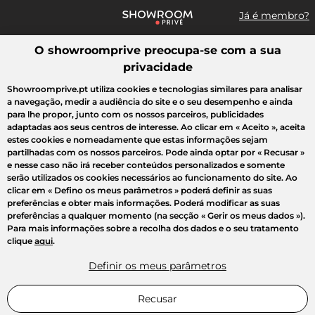
Já é membro?
O showroomprive preocupa-se com a sua
Pesquisar uma marca, um artigo, uma venda...
privacidade
Todas as vendas
Moda
Desporto
Casa
Criança
Beleza
Showroomprive.pt utiliza cookies e tecnologias similares para analisar
a navegação, medir a audiência do site e o seu desempenho e ainda
para lhe propor, junto com os nossos parceiros, publicidades
adaptadas aos seus centros de interesse. Ao clicar em
« Aceito »
, aceita
estes cookies e nomeadamente que estas informações sejam
partilhadas com os nossos parceiros. Pode ainda optar por
« Recusar »
e nesse caso não irá receber conteúdos personalizados e somente
serão utilizados os cookies necessários ao funcionamento do site. Ao
clicar em
« Defino os meus parâmetros »
poderá definir as suas
preferências e obter mais informações. Poderá modificar as suas
preferências a qualquer momento (na secção « Gerir os meus dados »).
Para mais informações sobre a recolha dos dados e o seu tratamento
clique
aqui
.
Definir os meus parâmetros
Recusar