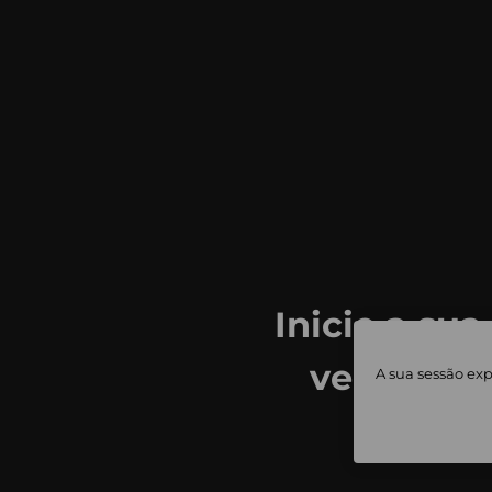
Inicie a sua
ver todas
A sua sessão exp
priv