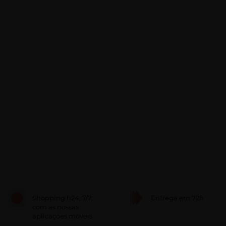
Shopping h24, 7/7,
Entrega em 72h
com as nossas
aplicações móveis