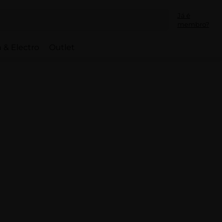
Já é
membro?
 & Electro
Outlet