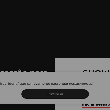
 sessão para
 as vendas
irou. Identifique-se novamente para entrar nossas vendas!
Inscreva-se ou inicie a sua 
adas
Continuar
Iniciar sessão