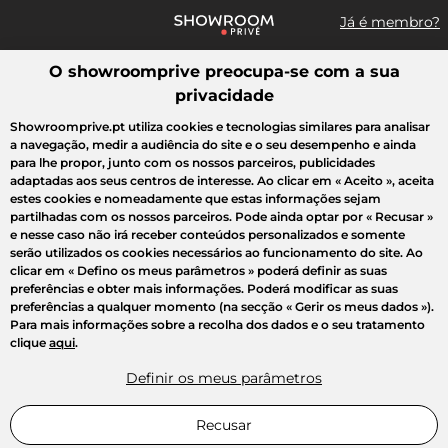
Já é membro?
O showroomprive preocupa-se com a sua
Pesquisar uma marca, um artigo, uma venda...
privacidade
Todas as vendas
Moda
Desporto
Casa
Criança
Beleza
Showroomprive.pt utiliza cookies e tecnologias similares para analisar
a navegação, medir a audiência do site e o seu desempenho e ainda
para lhe propor, junto com os nossos parceiros, publicidades
adaptadas aos seus centros de interesse. Ao clicar em
« Aceito »
, aceita
estes cookies e nomeadamente que estas informações sejam
partilhadas com os nossos parceiros. Pode ainda optar por
« Recusar »
e nesse caso não irá receber conteúdos personalizados e somente
serão utilizados os cookies necessários ao funcionamento do site. Ao
clicar em
« Defino os meus parâmetros »
poderá definir as suas
preferências e obter mais informações. Poderá modificar as suas
preferências a qualquer momento (na secção « Gerir os meus dados »).
Para mais informações sobre a recolha dos dados e o seu tratamento
clique
aqui
.
Definir os meus parâmetros
Recusar