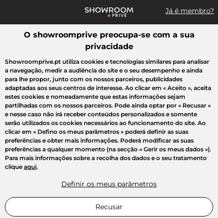
Já é membro?
O showroomprive preocupa-se com a sua
Pesquisar uma marca, um artigo, uma venda...
privacidade
Todas as vendas
Moda
Desporto
Casa
Criança
Beleza
Showroomprive.pt utiliza cookies e tecnologias similares para analisar
a navegação, medir a audiência do site e o seu desempenho e ainda
para lhe propor, junto com os nossos parceiros, publicidades
adaptadas aos seus centros de interesse. Ao clicar em
« Aceito »
, aceita
estes cookies e nomeadamente que estas informações sejam
partilhadas com os nossos parceiros. Pode ainda optar por
« Recusar »
e nesse caso não irá receber conteúdos personalizados e somente
serão utilizados os cookies necessários ao funcionamento do site. Ao
clicar em
« Defino os meus parâmetros »
poderá definir as suas
preferências e obter mais informações. Poderá modificar as suas
preferências a qualquer momento (na secção « Gerir os meus dados »).
Para mais informações sobre a recolha dos dados e o seu tratamento
clique
aqui
.
Definir os meus parâmetros
Recusar