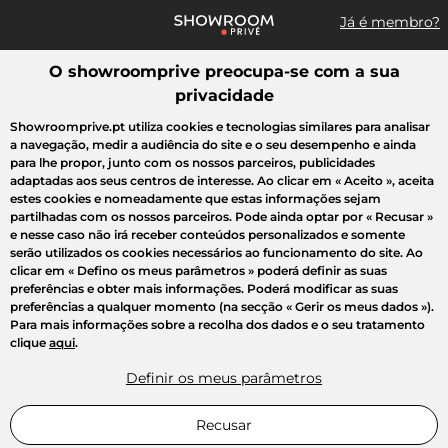
Já é membro?
O showroomprive preocupa-se com a sua
Pesquisar uma marca, um artigo, uma venda...
privacidade
Todas as vendas
Moda
Desporto
Casa
Criança
Beleza
Showroomprive.pt utiliza cookies e tecnologias similares para analisar
a navegação, medir a audiência do site e o seu desempenho e ainda
para lhe propor, junto com os nossos parceiros, publicidades
adaptadas aos seus centros de interesse. Ao clicar em
« Aceito »
, aceita
estes cookies e nomeadamente que estas informações sejam
partilhadas com os nossos parceiros. Pode ainda optar por
« Recusar »
e nesse caso não irá receber conteúdos personalizados e somente
serão utilizados os cookies necessários ao funcionamento do site. Ao
clicar em
« Defino os meus parâmetros »
poderá definir as suas
preferências e obter mais informações. Poderá modificar as suas
preferências a qualquer momento (na secção « Gerir os meus dados »).
Para mais informações sobre a recolha dos dados e o seu tratamento
clique
aqui
.
Definir os meus parâmetros
Recusar