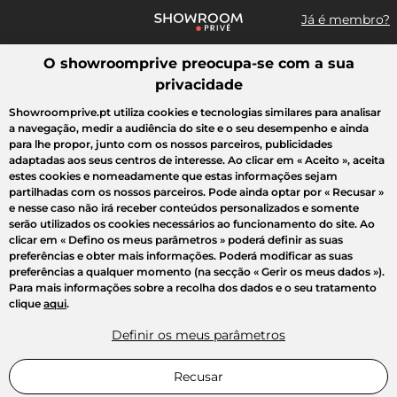
Já é membro?
O showroomprive preocupa-se com a sua
Pesquisar uma marca, um artigo, uma venda...
privacidade
Todas as vendas
Moda
Desporto
Casa
Criança
Beleza
Showroomprive.pt utiliza cookies e tecnologias similares para analisar
a navegação, medir a audiência do site e o seu desempenho e ainda
para lhe propor, junto com os nossos parceiros, publicidades
adaptadas aos seus centros de interesse. Ao clicar em
« Aceito »
, aceita
estes cookies e nomeadamente que estas informações sejam
partilhadas com os nossos parceiros. Pode ainda optar por
« Recusar »
e nesse caso não irá receber conteúdos personalizados e somente
serão utilizados os cookies necessários ao funcionamento do site. Ao
clicar em
« Defino os meus parâmetros »
poderá definir as suas
preferências e obter mais informações. Poderá modificar as suas
preferências a qualquer momento (na secção « Gerir os meus dados »).
Para mais informações sobre a recolha dos dados e o seu tratamento
clique
aqui
.
Definir os meus parâmetros
Recusar