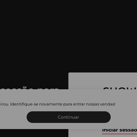
 sessão para
 as vendas
irou. Identifique-se novamente para entrar nossas vendas!
Inscreva-se ou inicie a sua 
adas
Continuar
Iniciar sessão