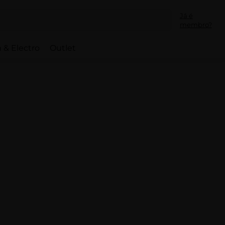
Já é
membro?
 & Electro
Outlet