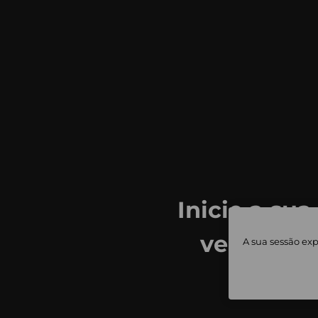
Inicie a sua
ver todas
A sua sessão exp
priv