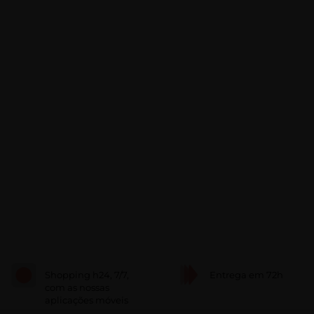
Shopping h24, 7/7,
Entrega em 72h
com as nossas
aplicações móveis