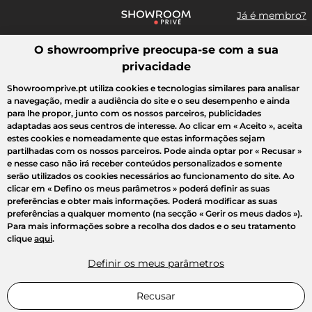
Já é membro?
O showroomprive preocupa-se com a sua
Pesquisar uma marca, um artigo, uma venda...
privacidade
Todas as vendas
Moda
Desporto
Casa
Criança
Beleza
Showroomprive.pt utiliza cookies e tecnologias similares para analisar
a navegação, medir a audiência do site e o seu desempenho e ainda
para lhe propor, junto com os nossos parceiros, publicidades
adaptadas aos seus centros de interesse. Ao clicar em
« Aceito »
, aceita
estes cookies e nomeadamente que estas informações sejam
partilhadas com os nossos parceiros. Pode ainda optar por
« Recusar »
e nesse caso não irá receber conteúdos personalizados e somente
serão utilizados os cookies necessários ao funcionamento do site. Ao
clicar em
« Defino os meus parâmetros »
poderá definir as suas
preferências e obter mais informações. Poderá modificar as suas
preferências a qualquer momento (na secção « Gerir os meus dados »).
Para mais informações sobre a recolha dos dados e o seu tratamento
clique
aqui
.
Definir os meus parâmetros
Recusar